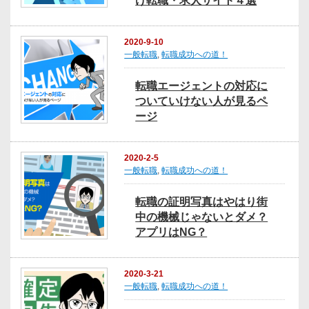
け転職・求人サイト４選
2020-9-10
一般転職
,
転職成功への道！
転職エージェントの対応に
ついていけない人が見るペ
ージ
2020-2-5
一般転職
,
転職成功への道！
転職の証明写真はやはり街
中の機械じゃないとダメ？
アプリはNG？
2020-3-21
一般転職
,
転職成功への道！