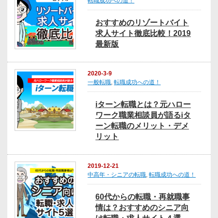
転職成功への道！
おすすめのリゾートバイト
求人サイト徹底比較！2019
最新版
2020-3-9
一般転職
,
転職成功への道！
iターン転職とは？元ハロー
ワーク職業相談員が語るiタ
ーン転職のメリット・デメ
リット
2019-12-21
中高年・シニアの転職
,
転職成功への道！
60代からの転職・再就職事
情は？おすすめのシニア向