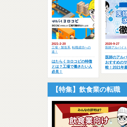
2021-2-20
2020-9-27
工場・製造系
,
転職成功への
医師アルバイト
道！
医師のアル
はたらくヨロコビの特徴
おすすめの
とは？工場で働きたい人
較！2021年
必見！
【特集】飲食業の転職