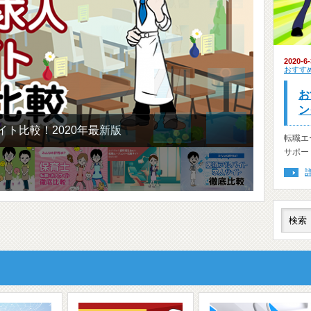
2020-6-
おすす
お
ン
ト比較！2020年最新版
転職エ
サポー