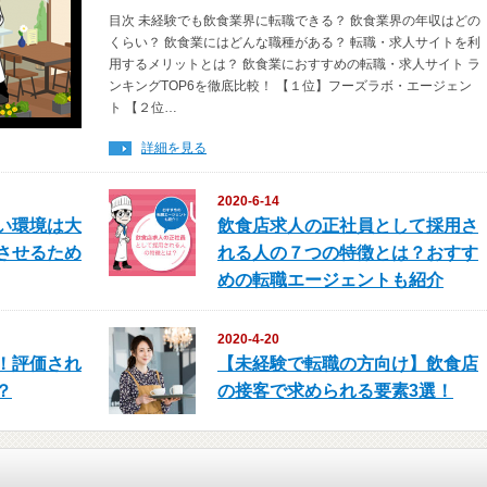
目次 未経験でも飲食業界に転職できる？ 飲食業界の年収はどの
くらい？ 飲食業にはどんな職種がある？ 転職・求人サイトを利
用するメリットとは？ 飲食業におすすめの転職・求人サイト ラ
ンキングTOP6を徹底比較！ 【１位】フーズラボ・エージェン
ト 【２位…
詳細を見る
2020-6-14
い環境は大
飲食店求人の正社員として採用さ
させるため
れる人の７つの特徴とは？おすす
めの転職エージェントも紹介
2020-4-20
！評価され
【未経験で転職の方向け】飲食店
？
の接客で求められる要素3選！