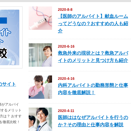
2020-8-8
【医師のアルバイト】献血ルーム
ってどうなの？おすすめの人も紹
介
2020-6-16
救急外来の現状とは？救急アルバ
イトのメリットと見つけ方も紹介
2020-4-16
のサイト
内科アルバイトの勤務形態と仕事
内容を徹底解説！
師がアルバイ
用するメリット
2020-4-11
方は？ おすす
医師ははなぜアルバイトを行うの
6を徹底比較！
か？その理由と仕事内容を解説