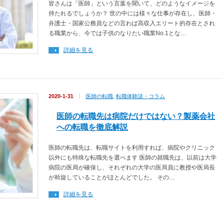
皆さんは「医師」という言葉を聞いて、どのようなイメージを
持たれるでしょうか？ 世の中には様々な仕事が存在し、医師・
弁護士・国家公務員などの言わば高収入エリート的存在とされ
る職業から、今では子供のなりたい職業No.1とな…
詳細を見る
2020-1-31
医師の転職
,
転職体験談・コラム
医師の転職先は病院だけではない？製薬会社
への転職を徹底解説
医師の転職先は、転職サイトを利用すれば、病院やクリニック
以外にも特殊な転職先を選べます 医師の就職先は、以前は大学
病院の医局が確保し、それぞれの大学の医局員に教授や医局長
が斡旋していることがほとんどでした。 その…
詳細を見る