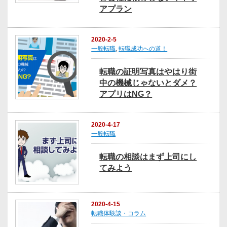
アプラン
2020-2-5
一般転職
,
転職成功への道！
転職の証明写真はやはり街
中の機械じゃないとダメ？
アプリはNG？
2020-4-17
一般転職
転職の相談はまず上司にし
てみよう
2020-4-15
転職体験談・コラム