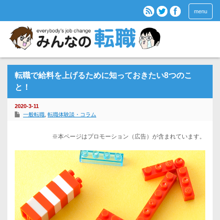
menu
転職で給料を上げるために知っておきたい8つのこ
と！
2020-3-11
一般転職
,
転職体験談・コラム
※本ページはプロモーション（広告）が含まれています。