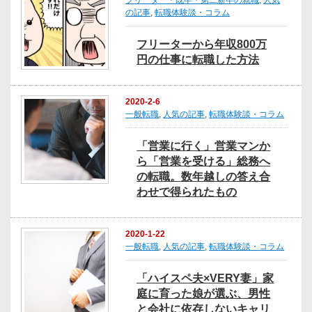
フリーター・既卒・第二新卒の就職
,
人気
の記事
,
転職体験談・コラム
フリーターから年収800万
円の仕事に転職した方法
2020-2-6
一般転職
,
人気の記事
,
転職体験談・コラム
「営業に行く」営業マンか
ら「営業を受ける」総務へ
の転職。数年越しの答え合
わせで得られたもの
2020-1-22
一般転職
,
人気の記事
,
転職体験談・コラム
「ハイスペ夫×VERY妻」家
庭に育った娘が選ぶ、男性
と会社に依存しないキャリ