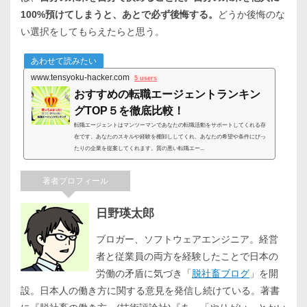
100%預けてしまうと、あとで必ず後悔する。
どうか後悔のな
い選択をしてもらえたらと思う。
あわせて読みたい
www.tensyoku-hacker.com
5 users
おすすめの転職エージェントランキン
グTOP５を徹底比較！
転職エージェントはマンツーマンであなたの転職活動をサポートしてくれる存
在です。あなたのスキルや経験を棚卸ししてくれ、あなたの希望や条件にぴっ
たりの企業を提案してくれます。質の悪い転職エー...
著者プロフィール
日野瑛太郎
ブロガー、ソフトウェアエンジニア。経営
者と従業員の両方を経験したことで日本の
労働の矛盾に気づき「
脱社畜ブログ
」を開
設。日本人の働き方に関する意見を発信し続けている。著書