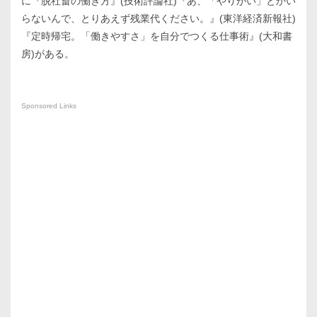
に『脱社畜の働き方』(技術評論社)『あ、「やりがい」とかい
らないんで、とりあえず残業代ください。』(東洋経済新報社)
『定時帰宅。「働きやすさ」を自分でつくる仕事術』(大和書
房)がある。
Sponsored Links