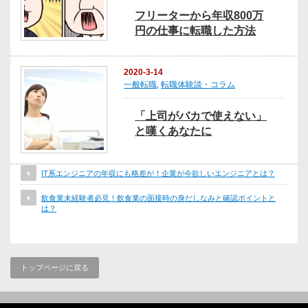
フリーターから年収800万
円の仕事に転職した方法
2020-3-14
一般転職
,
転職体験談・コラム
「上司がバカで使えない」
と嘆くあなたに
IT系エンジニアの年収にも格差が！企業が今欲しいエンジニアとは？
飲食業未経験者必見！飲食業の面接時の身だしなみと確認ポイントと
は？
トップページに戻る