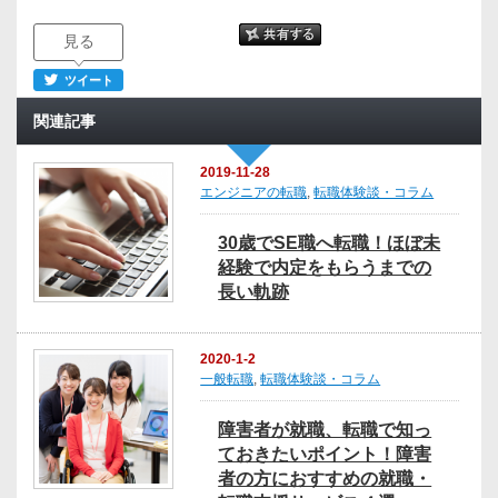
見る
ツイート
関連記事
2019-11-28
エンジニアの転職
,
転職体験談・コラム
30歳でSE職へ転職！ほぼ未
経験で内定をもらうまでの
長い軌跡
2020-1-2
一般転職
,
転職体験談・コラム
障害者が就職、転職で知っ
ておきたいポイント！障害
者の方におすすめの就職・