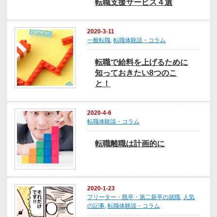
転職支援サービス４選
2020-3-11
一般転職
,
転職体験談・コラム
転職で給料を上げるために
知っておきたい8つのこ
と！
2020-4-6
転職体験談・コラム
転職離職は計画的に
2020-1-23
フリーター・既卒・第二新卒の就職
,
人気
の記事
,
転職体験談・コラム