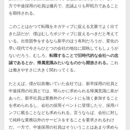
方で中途採用の社員は傭兵で、忠誠よりも即戦力であること
を期待される。
このことはかつて転職をネガティブに捉える文脈でよく出て
きた話だが、僕はむしろポジティブに捉えるべきだと考えて
いる。出世競争をするなら新卒のほう有利だろうが、変化の
早い現代で今さらひとつの会社の地位に固執してもしょうが
ないだろう。むしろ、
転職することで旧時代的な会社への忠
誠であるとか、帰属意識みたいなものから開放される。
これ
は働きやすさに大きく関わってくる。
たとえば、僕が以前働いていた会社では、新卒採用の社員と
中途採用の社員とでは、明らかに求められる帰属意識に差が
あった。新卒社員は業務外のイベントにも強く参加すること
を求められるし、会社の採用イベントに登壇したり、採用パ
ンフに載ることなども求められる。言うならば、会社に対し
て純粋な業務以外のサービスをすることを要求されるわけ
だ。一方で、中途採用の社員はそういうことはあまり求めら