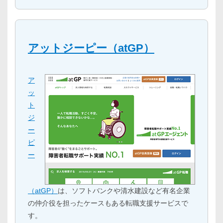
アットジーピー（atGP）
ア
ッ
ト
ジ
ー
ピ
ー
（atGP）
は、ソフトバンクや清水建設など有名企業
の仲介役を担ったケースもある転職支援サービスで
す。