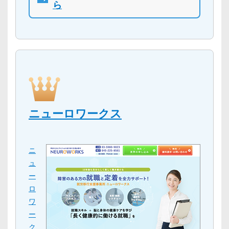
ら
ニューロワークス
ニ
ュ
ー
ロ
ワ
ー
ク