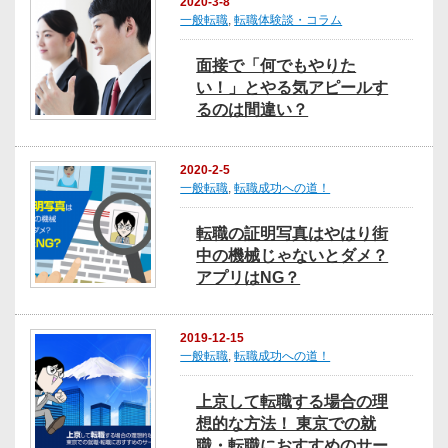
2020-3-8
一般転職
,
転職体験談・コラム
面接で「何でもやりた
い！」とやる気アピールす
るのは間違い？
2020-2-5
一般転職
,
転職成功への道！
転職の証明写真はやはり街
中の機械じゃないとダメ？
アプリはNG？
2019-12-15
一般転職
,
転職成功への道！
上京して転職する場合の理
想的な方法！ 東京での就
職・転職におすすめのサー