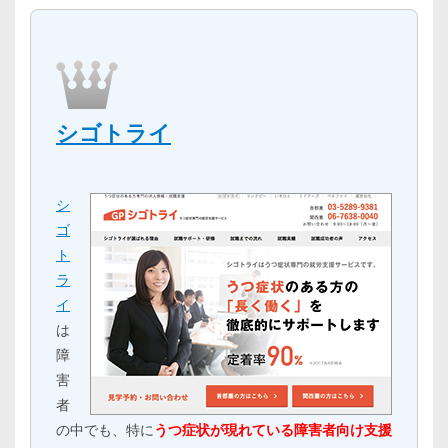
シゴトライ
シ
ゴ
ト
ラ
イ
は
障
害
者
の中でも、特に
うつ症状が現れている障害者向け支援