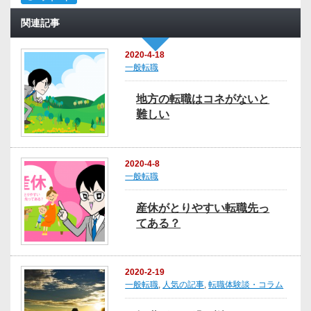
関連記事
2020-4-18
一般転職
地方の転職はコネがないと
難しい
2020-4-8
一般転職
産休がとりやすい転職先っ
てある？
2020-2-19
一般転職
,
人気の記事
,
転職体験談・コラム