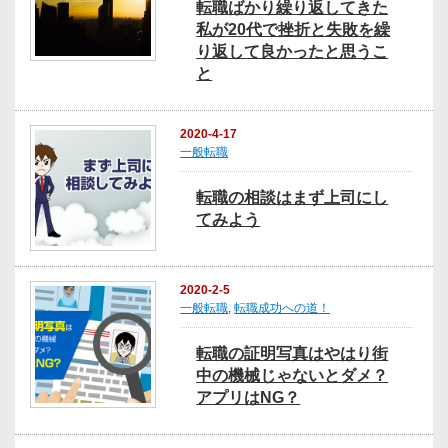
転職ばかり繰り返してきた
私が20代で挫折と失敗を繰
り返して良かったと思うこ
と
2020-4-17
一般転職
転職の相談はまず上司にし
てみよう
2020-2-5
一般転職
,
転職成功への道！
転職の証明写真はやはり街
中の機械じゃないとダメ？
アプリはNG？