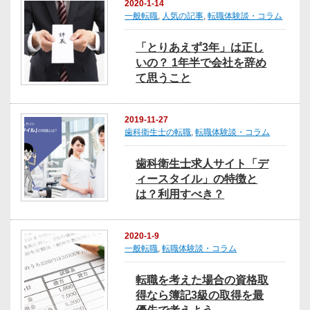
2020-1-14
一般転職
,
人気の記事
,
転職体験談・コラム
「とりあえず3年」は正し
いの？ 1年半で会社を辞め
て思うこと
2019-11-27
歯科衛生士の転職
,
転職体験談・コラム
歯科衛生士求人サイト「デ
ィースタイル」の特徴と
は？利用すべき？
2020-1-9
一般転職
,
転職体験談・コラム
転職を考えた場合の資格取
得なら簿記3級の取得を最