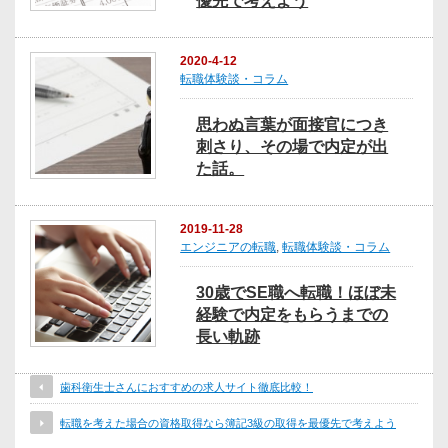
優先で考えよう
2020-4-12
転職体験談・コラム
思わぬ言葉が面接官につき
刺さり、その場で内定が出
た話。
2019-11-28
エンジニアの転職
,
転職体験談・コラム
30歳でSE職へ転職！ほぼ未
経験で内定をもらうまでの
長い軌跡
歯科衛生士さんにおすすめの求人サイト徹底比較！
転職を考えた場合の資格取得なら簿記3級の取得を最優先で考えよう