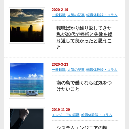
2020-2-19
一般転職
,
人気の記事
,
転職体験談・コラム
転職ばかり繰り返してきた
私が20代で挫折と失敗を繰
り返して良かったと思うこ
と
2020-3-23
一般転職
,
人気の記事
,
転職体験談・コラム
南の島で働くならば気をつ
けたいこと
2019-11-20
エンジニアの転職
,
転職体験談・コラム
システムエンジニアの転