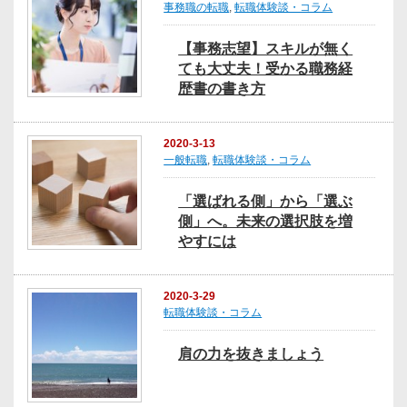
事務職の転職
,
転職体験談・コラム
【事務志望】スキルが無く
ても大丈夫！受かる職務経
歴書の書き方
2020-3-13
一般転職
,
転職体験談・コラム
「選ばれる側」から「選ぶ
側」へ。未来の選択肢を増
やすには
2020-3-29
転職体験談・コラム
肩の力を抜きましょう