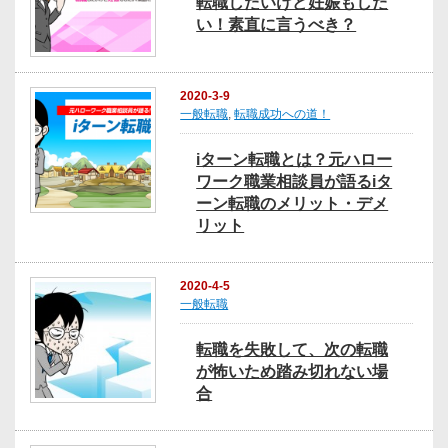
転職したいけど妊娠もした
い！素直に言うべき？
2020-3-9
一般転職
,
転職成功への道！
iターン転職とは？元ハロー
ワーク職業相談員が語るiタ
ーン転職のメリット・デメ
リット
2020-4-5
一般転職
転職を失敗して、次の転職
が怖いため踏み切れない場
合