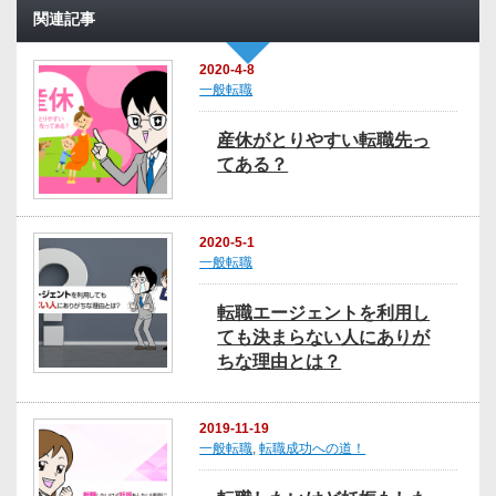
関連記事
2020-4-8
一般転職
産休がとりやすい転職先っ
てある？
2020-5-1
一般転職
転職エージェントを利用し
ても決まらない人にありが
ちな理由とは？
2019-11-19
一般転職
,
転職成功への道！