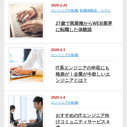
2020-2-25
エンジニアの転職
,
転職体験談・コラム
27歳で異業種からWEB業界
に転職した体験談
2020-4-3
エンジニアの転職
IT系エンジニアの年収にも
格差が！企業が今欲しいエ
ンジニアとは？
2020-1-4
エンジニアの転職
おすすめのITエンジニア向
けコミュニティサービス４