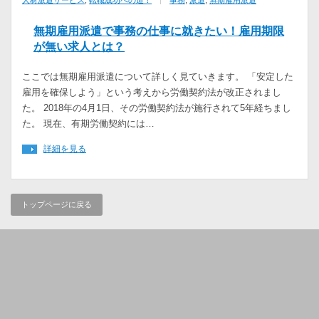
人材派遣サービス
,
転職成功への道！
事務
,
派遣
,
無期雇用派遣
無期雇用派遣で事務の仕事に就きたい！雇用期限
が無い求人とは？
ここでは無期雇用派遣について詳しく見ていきます。 「安定した
雇用を確保しよう」という考えから労働契約法が改正されまし
た。 2018年の4月1日、その労働契約法が施行されて5年経ちまし
た。 現在、有期労働契約には…
詳細を見る
トップページに戻る